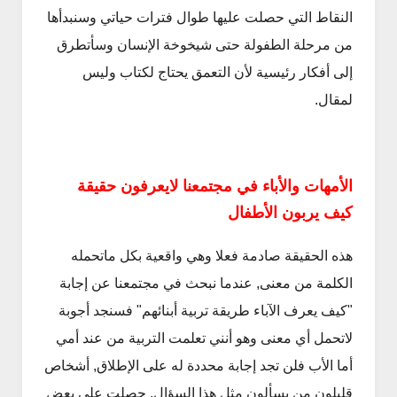
النقاط التي حصلت عليها طوال فترات حياتي وسنبدأها
من مرحلة الطفولة حتى شيخوخة الإنسان وسأتطرق
إلى أفكار رئيسية لأن التعمق يحتاج لكتاب وليس
لمقال.
نون
فنون
ف تضبط دوزان او أوتار آلة العود
طريقة دوزان الكمان الغربي
والشرقي
Abdelkadir Basti
Apr 12 2017
الأمهات والأباء في مجتمعنا لايعرفون حقيقة
Abdelkadir Basti
Mar 01 2017
كيف يربون الأطفال
هذه الحقيقة صادمة فعلا وهي واقعية بكل ماتحمله
الكلمة من معنى, عندما نبحث في مجتمعنا عن إجابة
"كيف يعرف الآباء طريقة تربية أبنائهم" فسنجد أجوبة
لاتحمل أي معنى وهو أنني تعلمت التربية من عند أمي
أما الأب فلن تجد إجابة محددة له على الإطلاق, أشخاص
قليلون من يسألون مثل هذا السؤال, حصلت على بعض