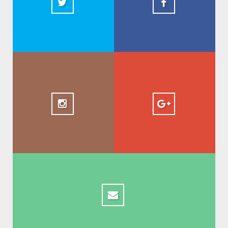
+ AbdelkadirBasti
1.5k