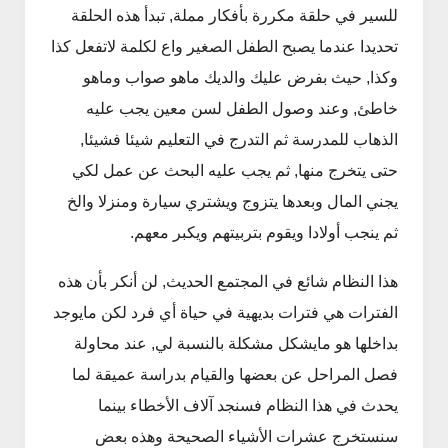
للسير في حلقة مكررة بأفكار مملة, تبدأ هذه الحلقة
تحديدا عندما يصبح الطفل الصغير واع لكلمة لاتفعل كذا
وكذا, حيث بفرض عليك والديك ماهو صواب وماهو
خاطئ, وعند وصول الطفل لسن معين يجب عليه
الذهاب للمدرسة ثم التدرج في التعليم شيئا فشيئا,
حتى يتخرج منها, ثم يجب عليه البحث عن عمل لكي
يجني المال وبعدها يتزوج ويشتري سيارة ومنزلا والخ
ثم ينجب أولادا ويقوم بتربيتهم ويكبر معهم.
هذا النظام شائع في المجتمع الحديث, لن أنكر بأن هذه
الفترات هي فترات بديهية في حياة أي فرد لكن مايوجد
بداخلها هو مايشكل مشكلة بالنسبة لي, عند محاولة
فصل المراحل عن بعضها والقيام بدراسة عميقة لما
يحدث في هذا النظام فسنجد آلاف الأخطاء بينما
سنستخرج عشرات الأشياء الصحيحة وهذه بعض