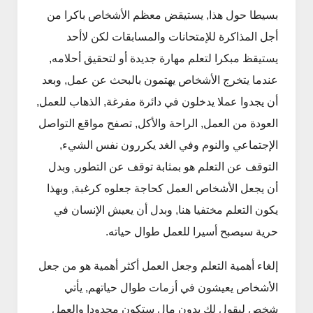
بسيطا حول هذا, يستيقض معظم الأشخاص باكرا من
أجل المذاكرة للإمتحانات والمسابقات لكن لاأحد
يستيقظ مبكرا لتعلم مهارة جديدة أو لتحقيق أحلامه,
عندما يتخرج الأشخاص يهتمون بالبحث عن عمل, وبعد
أن يجدوا عملا يدخلون في دائرة مفرغة, الذهاب للعمل,
العودة من العمل, الراحة والأكل, تصفح مواقع التواصل
الإجتماعي والنوم وفي الغد يكررون نفس الشيء,
التوقف عن التعلم هو بمثابة توقف عن التطور, وبدل
أن يجعل الأشخاص العمل كحاجة جعلوه كرغبة, وبهذا
يكون التعلم مختفيا هنا, وبدل أن يعيش الإنسان في
حرية سيصبح أسيرا للعمل طوال حياته.
إلغاء أهمية التعلم وجعل العمل أكثر أهمية هو من جعل
الأشخاص يعيشون في أزمات طوال حياتهم, يأتي
شخص ليقول لك بدون مال ستكون محدودا والعمل