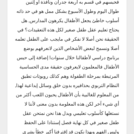
فحبسهم في قسم به أربعة جدران ونافذة أو إثنين
طوال اليوم وطول الأسبوع بشكل ممل هو في حد ذاته
أسلوب خاطئ يجعل الأطفال يكرهون المدارس, هل
يحتاج تعليم عقل طفل صغير لكل هذه التعقيدات؟ في
الحقيقة نحن أصلا لا نفكر في مايجب على الطفل تعلمه
أصلا ونسمح لبعض الأشخاص الذين لانعرفهم بوضع
برنامج دراسي لأطفالنا خلال سنوات! إضافة إلى حبس
الأطفال فالمعلمون لايعرفون حقيقة مدى الحساسية
المرتبطة بمرحلة الطفولة وهم كذلك روبوتات تطبق
النظام التربوي بحذافيره بدون خلق وسائل إبداعية لهذا,
من المعلوم للغالبية بأن الأطفال يحبون اللعب أكثر من
أي شيء آخر لكن هذه المعلومة بدون معنى لأننا لا
نستغلها كأسلوب تعليمي وبدل هذا نحن نمتحن عقل
طفل صغير في كل نهاية فصل إستنادا على الحفظ
وليس الفهم وبهذا نكون قد إقترفنا أكبر خطأ بشري