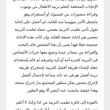
الإجابات المختلفة كتعلم تربية الأطفال من يوتيوب
وقراءة منشورات من فيسبوك أو أنستغرام وهو
مايجعل الأمر ميؤوسا منه للغاية, لم أحصل على إجابة
تقول بأنني تعلمت التربية بنفسي, جملة تعلمت التربية
بنفسي هي إجابة عميقة للغاية, وإن كانت هذه الإجابة
صحيحة فعلا فهذا يعني بأن هذا الشخص قام بالبحث
والقراءة من مصادر جيدة وجمع معها خبرات الأشخاص
في التربية كخبرة أمه أو أبيه وغيرهم ثم قام بإستخدام
عقله لإنشاء طريقة أفضل للتربية, إستخراج طريقة
تربية أفضل هو في حد ذاته صناعة لإحتمال أفضل
لإخراج شخص بفكر متطور للمجتمع بدل إخراج نسخة,
وهذا حقيقة مايبحث عنه البشر ألا وهو التطور.
بالعودة إلى فكرة تعلمت التربية من كذا وكذا, لا أعلم
تحديدا كيف لشخص لايطبق مبدأ الملاحظة والإستنتاج