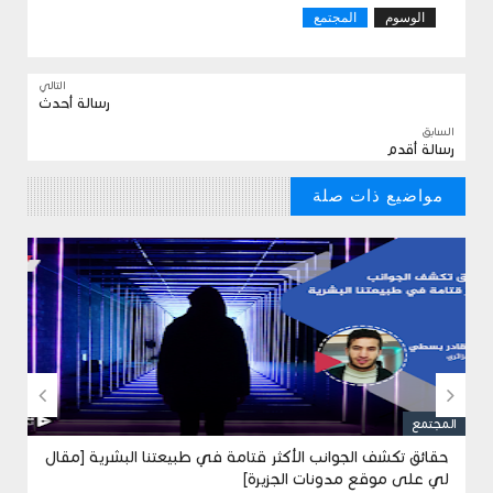
الوسوم
المجتمع
التالي
رسالة أحدث
السابق
رسالة أقدم
مواضيع ذات صلة
// مواضيع من الممكن ان تنال علي اعجابك


المجتمع
ا
حقائق تكشف الجوانب الأكثر قتامة في طبيعتنا البشرية [مقال
لي على موقع مدونات الجزيرة]