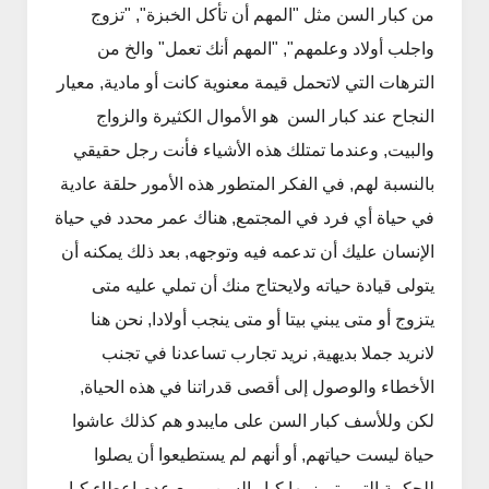
من كبار السن مثل "المهم أن تأكل الخبزة", "تزوج
واجلب أولاد وعلمهم", "المهم أنك تعمل" والخ من
الترهات التي لاتحمل قيمة معنوية كانت أو مادية, معيار
النجاح عند كبار السن هو الأموال الكثيرة والزواج
والبيت, وعندما تمتلك هذه الأشياء فأنت رجل حقيقي
بالنسبة لهم, في الفكر المتطور هذه الأمور حلقة عادية
في حياة أي فرد في المجتمع, هناك عمر محدد في حياة
الإنسان عليك أن تدعمه فيه وتوجهه, بعد ذلك يمكنه أن
يتولى قيادة حياته ولايحتاج منك أن تملي عليه متى
يتزوج أو متى يبني بيتا أو متى ينجب أولادا, نحن هنا
لانريد جملا بديهية, نريد تجارب تساعدنا في تجنب
الأخطاء والوصول إلى أقصى قدراتنا في هذه الحياة,
لكن وللأسف كبار السن على مايبدو هم كذلك عاشوا
حياة ليست حياتهم, أو أنهم لم يستطيعوا أن يصلوا
للحكمة التي يتميز بها كبار السن, ومع عدم إعطاء كبار