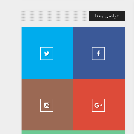
تواصل معنا
@AbdelkadirBasti
Abdelkadir Basti
2.5k
@AbdelkadirBasti
+ AbdelkadirBasti
1.5k