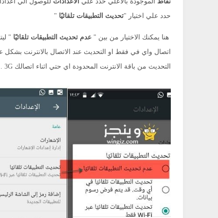
نقاط
الموجودة بالأعلي حدد علي
الاعدادات
للوصول الي اعدادا
حدد علي اختيار "
تحديث التطبيقات تلقائيًا
"
هنا يمكنك الاختيار من بين "
عدم تحديث التطبيقات تلقائيًا
" ليت
اتصال واي في فقط او التحديث عند الاتصال بالانترنت بشكل 
التحديث من باقة الانترنت المحدودة اي حتي اثناء اتصالك 3G .
نون
فنون
يقة دوزان الكمان الغربي
البونساي عندما يجتمع العلم مع
لشرقي
الفن
Abdelkadir Basti
Apr 13 2017
Abdelkadir Basti
Mar 01 2017