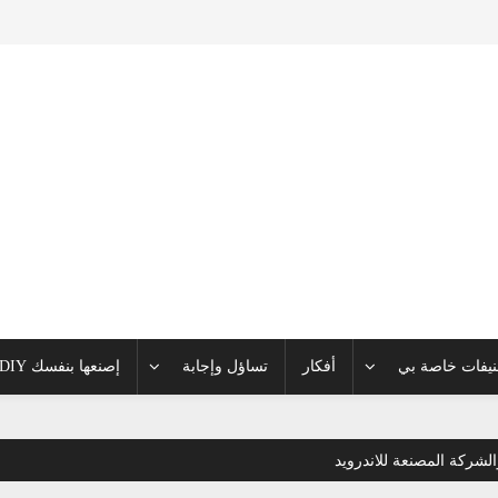
يفات خاصة بي
أفكار
تساؤل وإجابة
إصنعها بنفسك DIY
شركة المصنعة للاندرويد