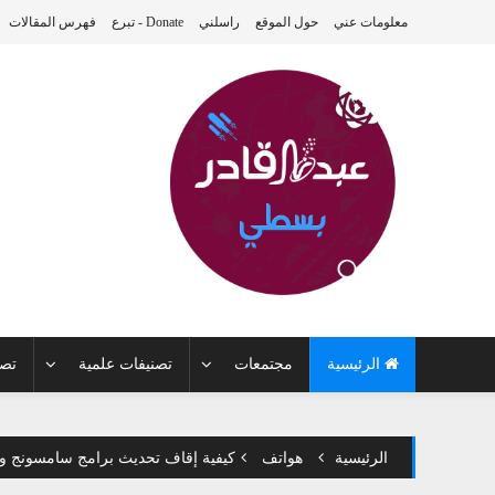
معلومات عني
حول الموقع
راسلني
Donate - تبرع
فهرس المقالات
الرئيسية
مجتمعات
تصنيفات علمية
تصن
الرئيسية
هواتف
كيفية إقاف تحديث برامج سامسونج وال