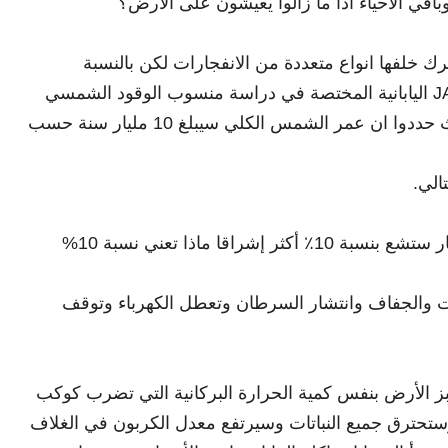
ي الاحياء اذا ما زالوا يعيشون على الأرض؟
رك خلفها انواع متعددة من الانفجارات لكن بالنسبة
لشمسنا الوضع يختلف حسب تقديرات وكالة JAXA اليابانية المختصة في دراسة منسوب الوقود الشمسي
وضعوا الباحثون عملية انسيابية لموت شمسنا حيث حددوا ان عمر الشمس الكلي سيبلغ 10 مليار سنة حسب
بعد يوم واحد من دخول الشمس بميلادها ال5 مليار ستشع بنسبة 10٪ أكثر إشراقا ماذا تعني نسبة 10%
ات والجفاف وانتشار السرطان وتعطل الكهرباء وتوقف
ز الأرض بنفس كمية الحرارة البركانية التي تضرب كوكب
 وستحترق جميع النباتات وسيرتفع معدل الكربون في الغلاف