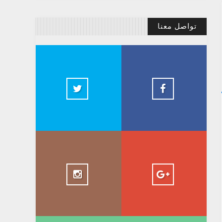
تواصل معنا
@AbdelkadirBasti
Abdelkadir Basti
2.5k
@AbdelkadirBasti
+ AbdelkadirBasti
1.5k