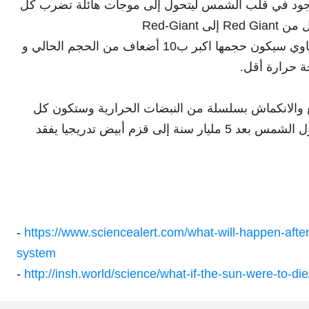
وجود في قلب الشمس ليتحول إلى موجات هائلة تضرب كل
Red-Gia
ولكن بأسوء حالاتها وعند نهايتها بهذا الشكل المأساوي سيكون حجمها اكبر ب10 أضعاف من الحجم الحالي و
فنون
فنون
والانكماش بسلسلة من النبضات الحرارية وستكون كل
طريقة دوزان الكمان الغربي
البونساي عندما يجتمع ال
نبضة أكبر وأكثر إشراقا من السابق واخيرا ستتحول الشمس بعد 5 مليار سنة إلى قزم أبيض تدريجيا يفقد
والشرقي
الفن
Abdelkadir Basti
Apr 13 2017
Abdelkadir Basti
Mar 01 2017
-
https://www.sciencealert.com/what-will-happen-after
system
-
http://insh.world/science/what-if-the-sun-were-to-die