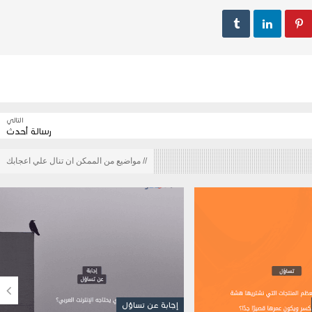



التالي
رسالة أحدث
// مواضيع من الممكن ان تنال علي اعجابك

إجابة عن تساؤل