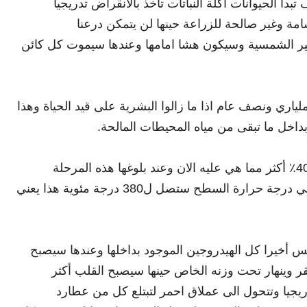
أ الحيوانات اكلة النباتات تاخذ بالأنقراض تدريجيا
 وغير صالحة للزراعة حينها لن يتمكن درعنا
ر الشمسية وسيكون هشا امامها وعندها سيموت كل كائن
لياري ونصف عام اذا ما زالوا البشرية على قيد الحياة وهذا
داخل ما تبقى من مياه المحيطات المالحة.
بحلول ذلك الوقت ستكون درجة حرارة الشمس 40٪ أكثر مما هي عليه الان وعند بلوغها هذه المرحلة
سيكون سطح الارض مشابها للزهرة تماما هذا يعني درجة حرارة السطح ستصل ل380 درجة مئوية هذا يعني
خيرا كل الهيدروجين الموجود بداخلها وعندها سيصبح
 وينهار تحت وزنه الخاص حينها سيصبح القلب أكثر
يجيا وتتحول الى عملاق احمر لتبتلع كل من عطارد