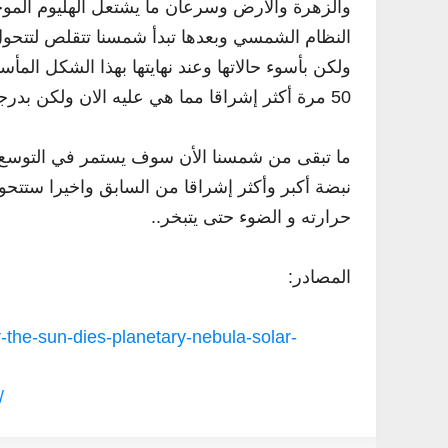
والزهرة والارض وسرعان ما يشتعل الهليوم الم
النظام الشمسي وبعدها تبدأ شمسنا تتقلص لتتحول من Red Giant إلى nt
50 مرة أكثر إشراقا مما هي عليه الان ولكن بدرجة حرارة أقل.
نون
فنون
ما تبقى من شمسنا الأن سوف يستمر في التوسع 
ف تضبط دوزان أو أوتار الجيتار
كيف تضبط دوزان او أوتار آلة العود
Abdelkadir Basti
Apr 12 2017
Abdelkadir Basti
Apr 12 2017
حرارته و الضوء حتى يتبخر..
المصادر:
-the-sun-dies-planetary-nebula-solar-
/