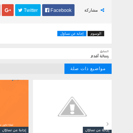
مشاركة
 Facebook
 Twitter

الوسوم
إجابة عن تساؤل
السابق
رسالة أقدم
مواضيع ذات صلة

إجابة عن تساؤل
إجابة عن تساؤل