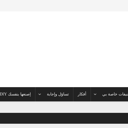
يفات خاصة بي
أفكار
تساؤل وإجابة
إصنعها بنفسك DIY