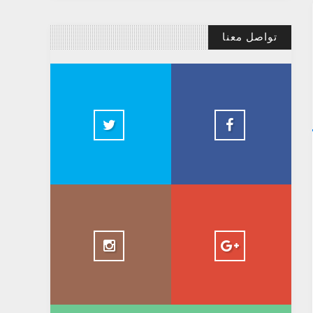
تواصل معنا
@AbdelkadirBasti
Abdelkadir Basti
2.5k
@AbdelkadirBasti
+ AbdelkadirBasti
1.5k