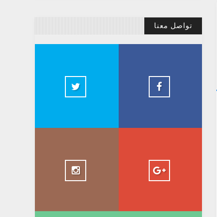
تواصل معنا
@AbdelkadirBasti
Abdelkadir Basti
2.5k
@AbdelkadirBasti
+ AbdelkadirBasti
1.5k