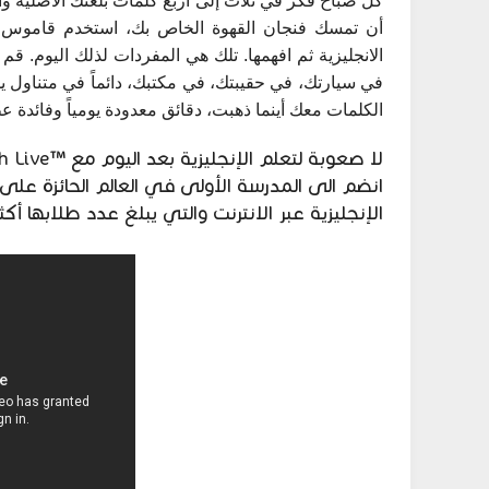
كل صباح فكر في ثلاث إلى أربع كلمات بلغتك الأصلية والت
أن تمسك فنجان القهوة الخاص بك، استخدم قاموس أو
الانجليزية ثم افهمها. تلك هي المفردات لذلك اليوم. 
في سيارتك، في حقيبتك، في مكتبك، دائماً في متناول 
الكلمات معك أينما ذهبت، دقائق معدودة يومياً وفائدة ع
لا صعوبة لتعلم الإنجليزية بعد اليوم مع ™English Live
انضم الى المدرسة الأولى في العالم الحائزة على ا
الإنجليزية عبر الانترنت والتي يبلغ عدد طلابها أكثر من 20 مليو