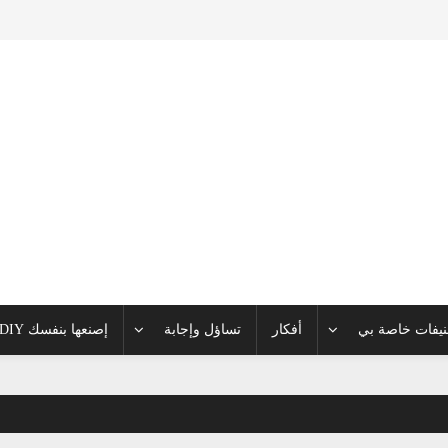
يفات خاصة بي
أفكار
تساؤل وإجابة
إصنعها بنفسك DIY