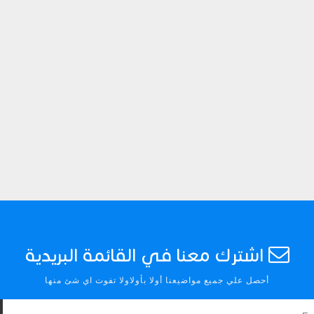
فنون
فنون
طريقة دوزان الكمان الغربي
البونساي عندما يجتمع ال
والشرقي
الفن
Abdelkadir Basti
Apr 13 2017
Abdelkadir Basti
Mar 01 2017
اشترك معنا في القائمة البريدية
أحصل علي جميع مواضيعنا أولا بأولاولا تفوت اي شئ منها