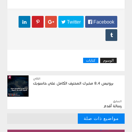



 Twitter
 Facebook

الوسوم
كتابات
التالي
بروتيس 8.4 مخبرك المحترف الكامل على حاسوبك
السابق
رسالة أقدم
مواضيع ذات صلة
// مواضيع من الممكن ان تنال علي اعجابك