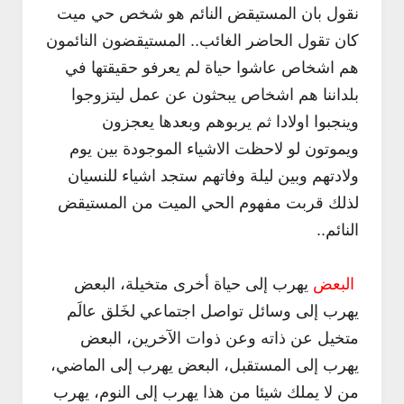
نقول بان المستيقض النائم هو شخص حي ميت
كان تقول الحاضر الغائب.. المستيقضون النائمون
هم اشخاص عاشوا حياة لم يعرفو حقيقتها في
بلداننا هم اشخاص يبحثون عن عمل ليتزوجوا
وينجبوا اولادا ثم يربوهم وبعدها يعجزون
نون
فنون
ويموتون لو لاحظت الاشياء الموجودة بين يوم
ف تضبط دوزان أو أوتار الجيتار
كيف تضبط دوزان او أوتار آلة العود
ولادتهم وبين ليلة وفاتهم ستجد اشياء للنسيان
Abdelkadir Basti
Apr 12 2017
Abdelkadir Basti
Apr 12 2017
لذلك قربت مفهوم الحي الميت من المستيقض
النائم..
البعض
يهرب إلى حياة أخرى متخيلة، البعض
يهرب إلى وسائل تواصل اجتماعي لخَلق عالَم
متخيل عن ذاته وعن ذوات الآخرين، البعض
يهرب إلى المستقبل، البعض يهرب إلى الماضي،
من لا يملك شيئا من هذا يهرب إلى النوم، يهرب