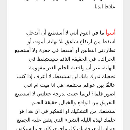
علاجا ابديا
أسوأ
ما في النوم أنني لا أستطيع أن أتدخل،
اسقط من ارتفاع شاهق بلا نهاية, أموت أو
تطاردني الثعابين أو أسقط في حفرة ولا أستطيع
الحراك.. في الحقيقة النائم سيستيقظ في
النهاية، غير أن واقعية الحلم الغير مفهومة
تجعلك تدرك بانك لن تستيقظ. لا أعرف إذا كنت
عالقًا بين عوالم مختلفة, هل انا ميت ام انني
اصور فلما؟ لربما جننت لدرجة جعلتني لا استطيع
التفريق بين الواقع والخيال, حقيقة الحلم
ستمنعك من التشكيك او التفكير في ان هذا هو
حلمك لهذه الليلة الشيء الذي يتفق عليه الجميع
هو ان المعرفة بان كل ماجرى كان حلما سيكون