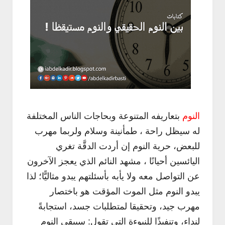
النوم
بتعاريفه المتنوعة وبحاجات الناس المختلفة
له سيظل راحة ، طمأنينة وسلام ولربما مهرب
للبعض، حرية النوم إن أردت الدقَّة تغري
اليائسين أحيانًا ، مشهد النائم الذي يعجز الآخرون
عن التواصل معه ولا يأبه بأسئلتهم يبدو مثاليًّا؛ لذا
يبدو النوم مثل الموت المؤقت هو باختصار
مهرب جيد، وتحقيقا لمتطلبات جسد، استجابةً
لنداء، وتنفيذًا للنبوءة التي تقول: سيبقى النوم