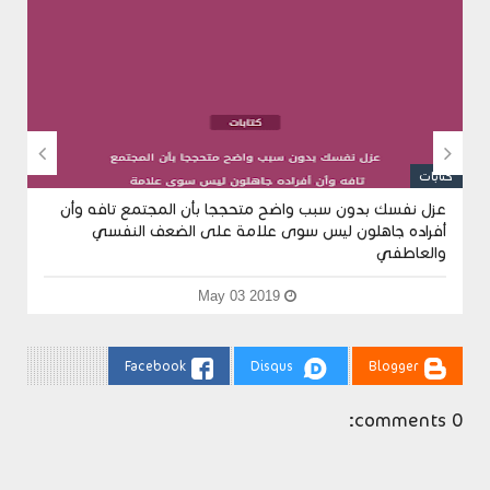


كتابات
ك
عزل نفسك بدون سبب واضح متحججا بأن المجتمع تافه وأن
أفراده جاهلون ليس سوى علامة على الضعف النفسي
والعاطفي
May 03 2019
Facebook
Disqus
Blogger
0 comments: