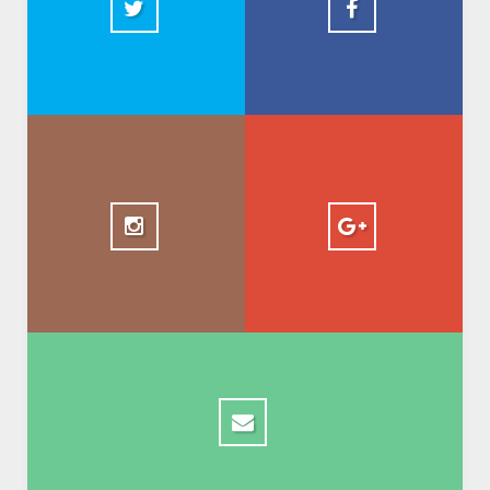
+ AbdelkadirBasti
1.5k