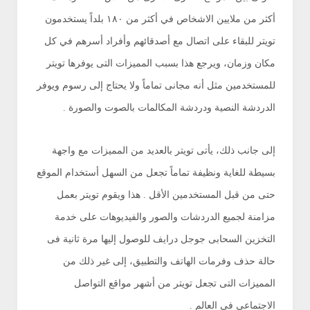
أكثر من ملايين الاشخاص في أكثر من ١٨٠ بلداً يستخدمون
تويتر للبقاء على اتصال مع أصدقائهم وأفراد أسرهم في كل
مكان وزمان، ويرجع هذا بسبب المميزات التى يوفرها تويتر
للمستخدمين مثل أنه مجانى تماماً ولا يحتاج إلى رسوم ويوفر
الدردشة النصية ودردشة المكالمات بالصوت والصورة .
إلى جانب ذلك، يأتى تويتر بالعديد من المميزات مع واجهة
بسيطة للغاية ونظيفة تماماً تجعل من السهل أستخدام الموقع
حتى من قبل المستخدمين الأقل . هذا ويقوم تويتر بعمل
مزامنة لجميع الدردشات والصور والفيديوهات على خدمة
التخزين السحابى جوجل درايف للوصول إليها مرة ثانية فى
حالة حذف وفرمات الهاتف والتطبيق، إلى غير ذلك من
المميزات التى تجعل تويتر من أشهر مواقع التواصل
الاجتماعي في العالم .