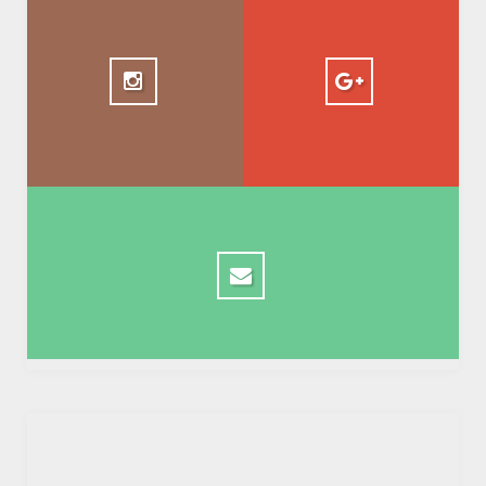
+ AbdelkadirBasti
1.5k